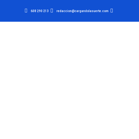
608 290 213
redaccion@cargandolasuerte.com