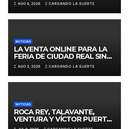
JÓVENES MENORES DE 25
AGO 4, 2026
CARGANDO LA SUERTE
AÑOS EN LAS DOS GRANDES
CITAS DEL ABONO
NOTICIAS
LA VENTA ONLINE PARA LA
FERIA DE CIUDAD REAL SIN
GASTOS DE GESTION HASTA
AGO 3, 2026
CARGANDO LA SUERTE
EL DOMINGO
NOTICIAS
ROCA REY, TALAVANTE,
VENTURA Y VÍCTOR PUERTO,
EJES DE LA FERIA TAURINA