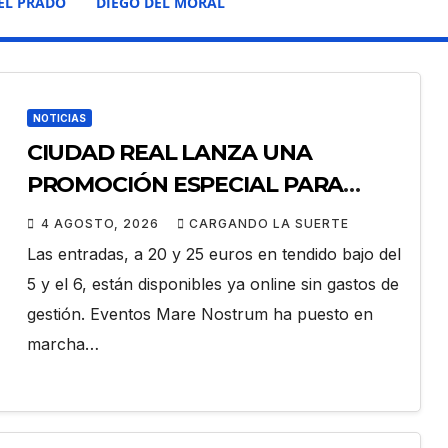
EL PRADO
DIEGO DEL MORAL
NOTICIAS
CIUDAD REAL LANZA UNA
PROMOCIÓN ESPECIAL PARA
JÓVENES MENORES DE 25 AÑOS
4 AGOSTO, 2026
CARGANDO LA SUERTE
EN LAS DOS GRANDES CITAS DEL
Las entradas, a 20 y 25 euros en tendido bajo del
ABONO
5 y el 6, están disponibles ya online sin gastos de
gestión. Eventos Mare Nostrum ha puesto en
marcha…