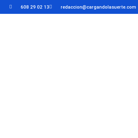
608 29 02 13
redaccion@cargandolasuerte.com