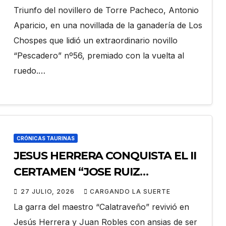
Triunfo del novillero de Torre Pacheco, Antonio
Aparicio, en una novillada de la ganadería de Los
Chospes que lidió un extraordinario novillo
“Pescadero” nº56, premiado con la vuelta al
ruedo.…
CRÓNICAS TAURINAS
JESUS HERRERA CONQUISTA EL II
CERTAMEN “JOSE RUIZ
CALATRAVEÑO”
27 JULIO, 2026
CARGANDO LA SUERTE
La garra del maestro “Calatraveño” revivió en
Jesús Herrera y Juan Robles con ansias de ser