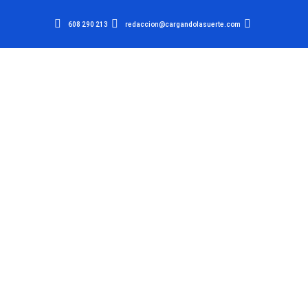
608 290 213
redaccion@cargandolasuerte.com