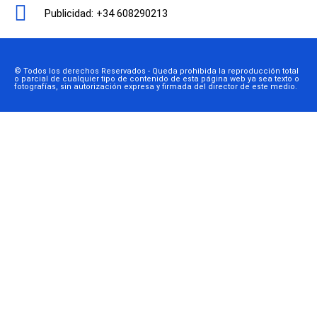
Publicidad: +34 608290213
© Todos los derechos Reservados - Queda prohibida la reproducción total
o parcial de cualquier tipo de contenido de esta página web ya sea texto o
fotografías, sin autorización expresa y firmada del director de este medio.