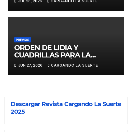
JUL 26, 2026
CARGANDO LA SUERTE
DEL CERTAMEN JOSÉ RUIZ
«CALATRAVEÑO»
PREVIOS
ORDEN DE LIDIA Y
CUADRILLAS PARA LA
CORRIDA DEL DÍA DE LA
JUN 27, 2026
CARGANDO LA SUERTE
PROVINCIA EN
MIGUELTURRA
Descargar Revista Cargando La Suerte
2025