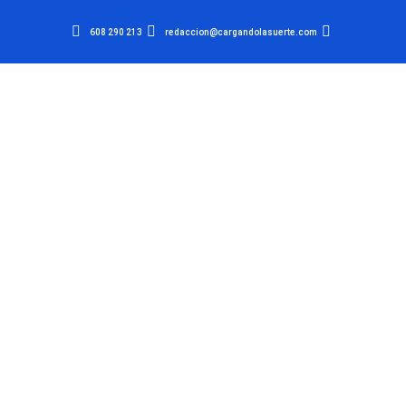
608 290 213
redaccion@cargandolasuerte.com