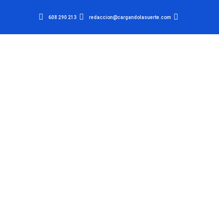
608 290 213
redaccion@cargandolasuerte.com