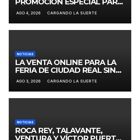
PROMOCIÓN ESPECIAL PARA
JÓVENES MENORES DE 25
AGO 4, 2026
CARGANDO LA SUERTE
AÑOS EN LAS DOS GRANDES
CITAS DEL ABONO
NOTICIAS
LA VENTA ONLINE PARA LA
FERIA DE CIUDAD REAL SIN
GASTOS DE GESTION HASTA
AGO 3, 2026
CARGANDO LA SUERTE
EL DOMINGO
NOTICIAS
ROCA REY, TALAVANTE,
VENTURA Y VÍCTOR PUERTO,