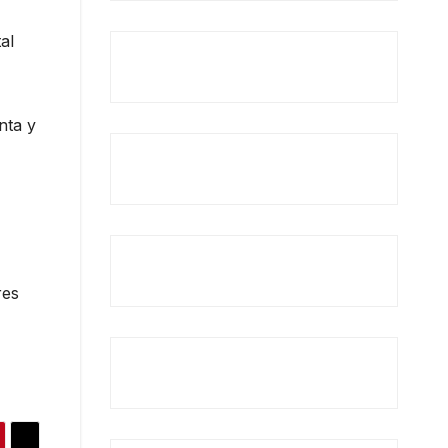
al
nta y
res