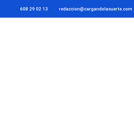
608 29 02 13
redaccion@cargandolasuerte.com