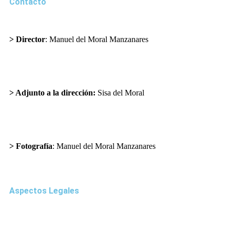
Contacto
> Director
: Manuel del Moral Manzanares
director@cargandolasuerte.com
> Adjunto a la dirección:
Sisa del Moral
sisadelmoral@cargandolasuerte.com
> Fotografía
: Manuel del Moral Manzanares
publicidad@cargandolasuerte.com
Aspectos Legales
Aviso Legal