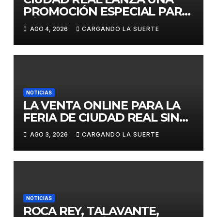
PROMOCIÓN ESPECIAL PARA
JÓVENES MENORES DE 25
AGO 4, 2026
CARGANDO LA SUERTE
AÑOS EN LAS DOS GRANDES
CITAS DEL ABONO
NOTICIAS
LA VENTA ONLINE PARA LA
FERIA DE CIUDAD REAL SIN
GASTOS DE GESTION HASTA
AGO 3, 2026
CARGANDO LA SUERTE
EL DOMINGO
NOTICIAS
ROCA REY, TALAVANTE,