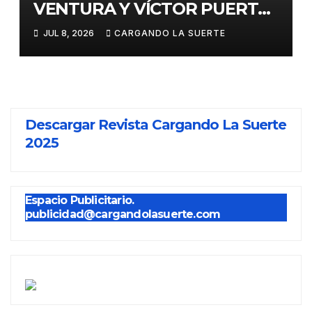
VENTURA Y VÍCTOR PUERTO,
EJES DE LA FERIA TAURINA
JUL 8, 2026
CARGANDO LA SUERTE
VIRGEN DEL PRADO 2026
Descargar Revista Cargando La Suerte
2025
Espacio Publicitario.
publicidad@cargandolasuerte.com