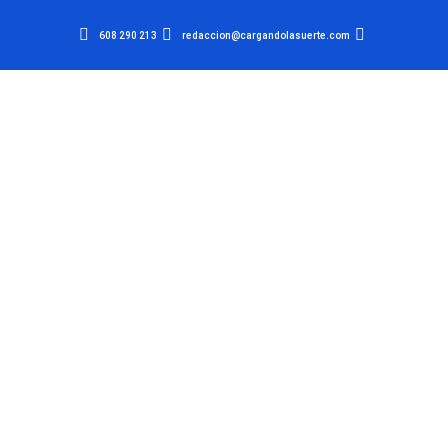
608 290 213
redaccion@cargandolasuerte.com