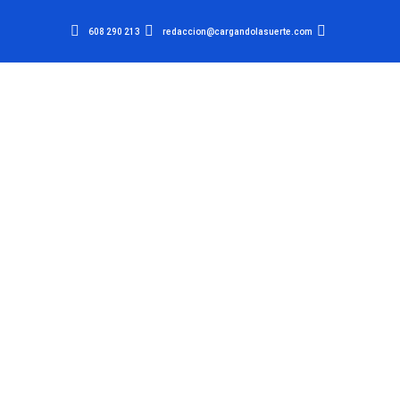
608 290 213
redaccion@cargandolasuerte.com