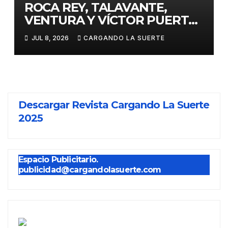
ROCA REY, TALAVANTE,
VENTURA Y VÍCTOR PUERTO,
EJES DE LA FERIA TAURINA
JUL 8, 2026
CARGANDO LA SUERTE
VIRGEN DEL PRADO 2026
Descargar Revista Cargando La Suerte
2025
Espacio Publicitario.
publicidad@cargandolasuerte.com