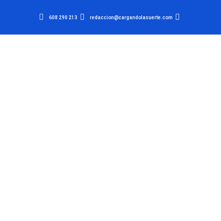
608 290 213
redaccion@cargandolasuerte.com