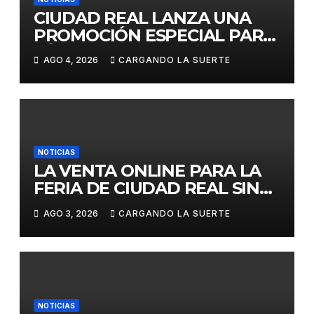
CIUDAD REAL LANZA UNA
PROMOCIÓN ESPECIAL PARA
JÓVENES MENORES DE 25
AGO 4, 2026
CARGANDO LA SUERTE
AÑOS EN LAS DOS GRANDES
CITAS DEL ABONO
NOTICIAS
LA VENTA ONLINE PARA LA
FERIA DE CIUDAD REAL SIN
GASTOS DE GESTION HASTA
AGO 3, 2026
CARGANDO LA SUERTE
EL DOMINGO
NOTICIAS