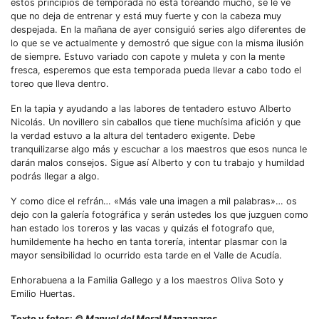
estos principios de temporada no está toreando mucho, se le ve
que no deja de entrenar y está muy fuerte y con la cabeza muy
despejada. En la mañana de ayer consiguió series algo diferentes de
lo que se ve actualmente y demostró que sigue con la misma ilusión
de siempre. Estuvo variado con capote y muleta y con la mente
fresca, esperemos que esta temporada pueda llevar a cabo todo el
toreo que lleva dentro.
En la tapia y ayudando a las labores de tentadero estuvo Alberto
Nicolás. Un novillero sin caballos que tiene muchísima afición y que
la verdad estuvo a la altura del tentadero exigente. Debe
tranquilizarse algo más y escuchar a los maestros que esos nunca le
darán malos consejos. Sigue así Alberto y con tu trabajo y humildad
podrás llegar a algo.
Y como dice el refrán… «Más vale una imagen a mil palabras»… os
dejo con la galería fotográfica y serán ustedes los que juzguen como
han estado los toreros y las vacas y quizás el fotografo que,
humildemente ha hecho en tanta torería, intentar plasmar con la
mayor sensibilidad lo ocurrido esta tarde en el Valle de Acudía.
Enhorabuena a la Familia Gallego y a los maestros Oliva Soto y
Emilio Huertas.
Texto y fotos:
© Manuel del Moral Manzanares