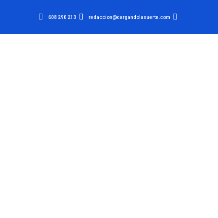
608 290 213
redaccion@cargandolasuerte.com