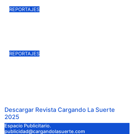
REPORTAJES
CEREMONIA Y TRADICIÓN, UN
DÍA DE HERRADERO EN «FINCA
PULIDO»
Nov 2, 2025
Cargando la Suerte
REPORTAJES
GALERÍA FOTOGRÁFICA DE LA
ÚLTIMA DE LA VIRGEN DEL
PRADO
Ago 22, 2025
Cargando la Suerte
Descargar Revista Cargando La Suerte
2025
Espacio Publicitario.
publicidad@cargandolasuerte.com