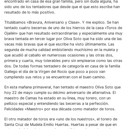
encontrado en casa de esa gran familia, pero sin duda alguna, ha
sido uno de los tentadores que desde que el que esto escribe han
resultado de lo más positivo.
Titulábamos «Bravura, Aniversario y Clase». Y me explico. Se han
tentado cuatro becerras de uno de los hierros de la casa «Toros de
Ojailén» que han resultado extraordinarias y especialmente una muy
brava tentada en tercer lugar por Oliva Soto que ha sido una de las
vacas más bravas que el que escribe ha visto últimamente. Las
segunda de mucha calidad embistiendo muchísimo en la muleta y
que acudió al caballo en numerosas ocasiones y las otras dos,
primera y cuarta, muy tolerables pero sin emplearse como las otras
dos. De todas formas tentadero de categoría en casa de la familia
Gallego el día de la Virgen del Rocio que poco a poco van
cumpliendo sus retos y se encuentran con el buen camino.
En esta mañana primaveral, han tentado el maestro Oliva Soto que
hoy 22 de mayo cumple su décimo aniversario de alternativa. El
maestro de Camas ha estado en su linea, muy torero, con un
pellizco especial y entendiendo las becerras a la perfección.
Felicidades «Maestro» por esa década como matador de toros.
El otro matador de toros era «uno de los nuestros», el torero de
Santa Cruz de Mudela Emilio Huertas. Huertas a pesar de que en