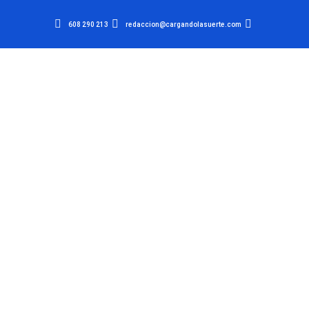
608 290 213
redaccion@cargandolasuerte.com