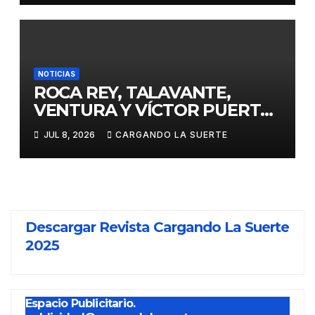
NOTICIAS
ROCA REY, TALAVANTE,
VENTURA Y VÍCTOR PUERTO,
EJES DE LA FERIA TAURINA
JUL 8, 2026
CARGANDO LA SUERTE
VIRGEN DEL PRADO 2026
Descargar Revista Cargando La Suerte
2025
Espacio Publicitario.