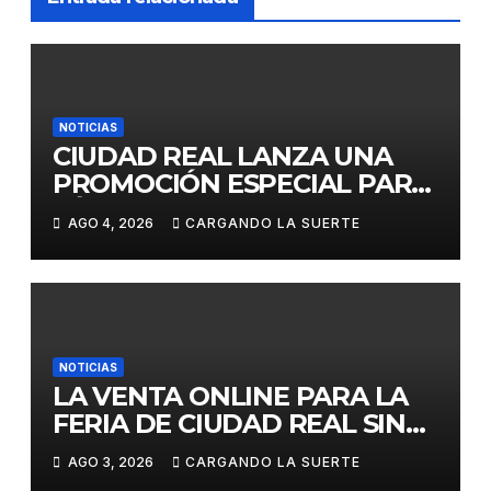
NOTICIAS
CIUDAD REAL LANZA UNA
PROMOCIÓN ESPECIAL PARA
JÓVENES MENORES DE 25
AGO 4, 2026
CARGANDO LA SUERTE
AÑOS EN LAS DOS GRANDES
CITAS DEL ABONO
NOTICIAS
LA VENTA ONLINE PARA LA
FERIA DE CIUDAD REAL SIN
GASTOS DE GESTION HASTA
AGO 3, 2026
CARGANDO LA SUERTE
EL DOMINGO