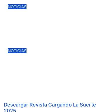
NOTICIAS
LA VENTA ONLINE PARA LA
FERIA DE CIUDAD REAL SIN
GASTOS DE GESTION HASTA EL
DOMINGO
Ago 3, 2026
Cargando la Suerte
NOTICIAS
ROCA REY, TALAVANTE,
VENTURA Y VÍCTOR PUERTO,
EJES DE LA FERIA TAURINA
VIRGEN DEL PRADO 2026
Jul 8, 2026
Cargando la Suerte
Descargar Revista Cargando La Suerte
2025