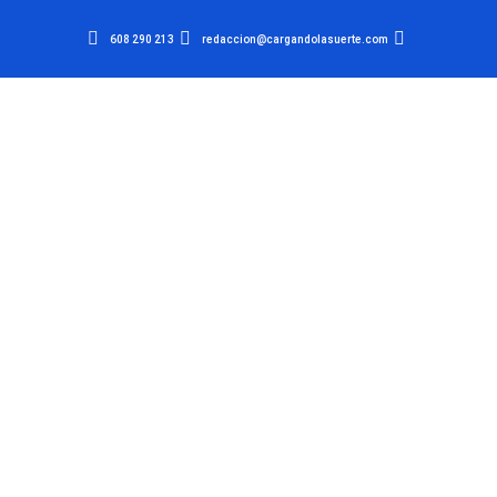
608 290 213
redaccion@cargandolasuerte.com