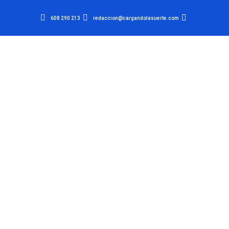
608 290 213
redaccion@cargandolasuerte.com