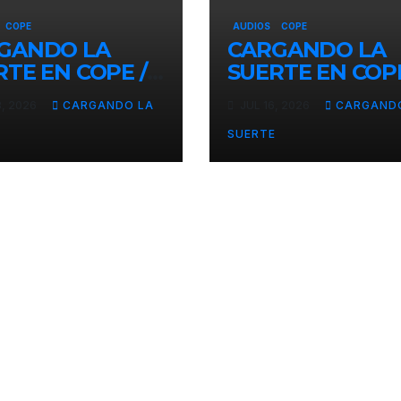
COPE
AUDIOS
COPE
GANDO LA
CARGANDO LA
RTE EN COPE /
SUERTE EN COPE
E JULIO 2026
16 DE JULIO 202
3, 2026
CARGANDO LA
JUL 16, 2026
CARGAND
SUERTE