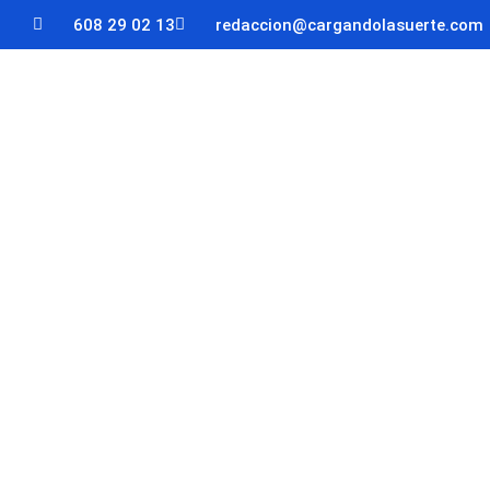
608 29 02 13
redaccion@cargandolasuerte.com