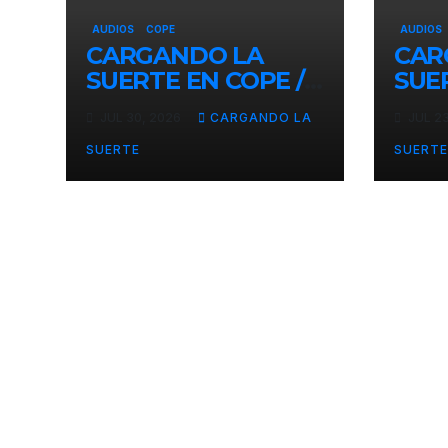
AUDIOS
COPE
AUDIOS
CARGANDO LA
CAR
SUERTE EN COPE /
SUE
30 DE JULIO 2026
23 D
JUL 30, 2026
CARGANDO LA
JUL 2
SUERTE
SUERTE