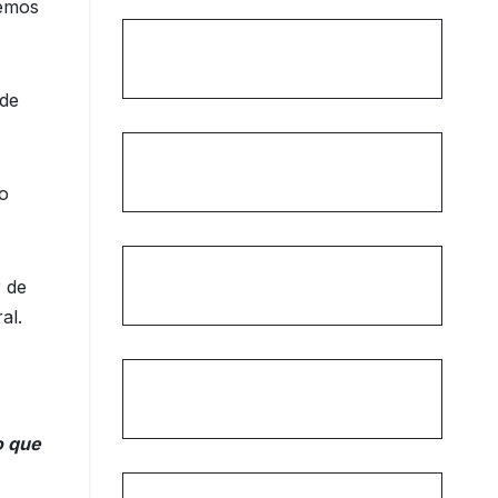
cemos
 de
o
r de
al.
o que