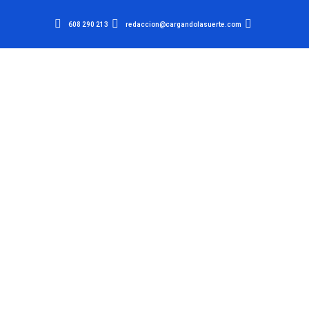
608 290 213
redaccion@cargandolasuerte.com