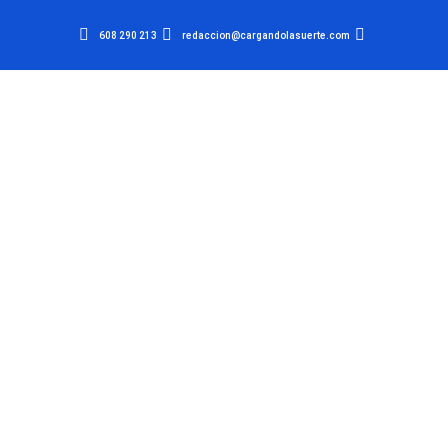
608 290 213
redaccion@cargandolasuerte.com