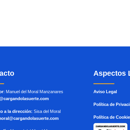
acto
Aspectos 
or
: Manuel del Moral Manzanares
Aviso Legal
r@cargandolasuerte.com
Política de Privac
o a la dirección:
Sisa del Moral
Política de Cooki
moral@cargandolasuerte.com