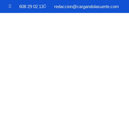
608 29 02 13
redaccion@cargandolasuerte.com