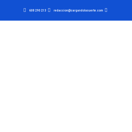
608 290 213
redaccion@cargandolasuerte.com