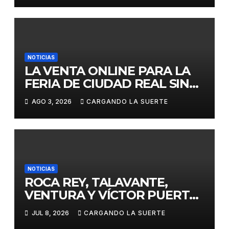
CITAS DEL ABONO
NOTICIAS
LA VENTA ONLINE PARA LA
FERIA DE CIUDAD REAL SIN
GASTOS DE GESTION HASTA
AGO 3, 2026
CARGANDO LA SUERTE
EL DOMINGO
NOTICIAS
ROCA REY, TALAVANTE,
VENTURA Y VÍCTOR PUERTO,
EJES DE LA FERIA TAURINA
JUL 8, 2026
CARGANDO LA SUERTE
VIRGEN DEL PRADO 2026