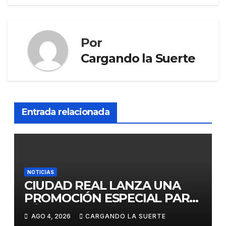
Por
Cargando la Suerte
Entrada relacionada
NOTICIAS
CIUDAD REAL LANZA UNA
PROMOCIÓN ESPECIAL PARA
JÓVENES MENORES DE 25
AGO 4, 2026
CARGANDO LA SUERTE
AÑOS EN LAS DOS GRANDES