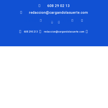
608 29 02 13
redaccion@cargandolasuerte.com
Whatsapp
Facebook-
X-
Instagram
Youtube
f
twitter
608 290 213
redaccion@cargandolasuerte.com
Cargando La
Suerte
Diario Digital de
Información Taurina