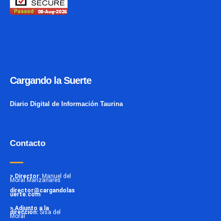
Cargando la Suerte
Diario Digital de Información Taurina
Contacto
> Director
: Manuel del
Moral Manzanares
director@cargandolas
uerte.com
> Adjunto a la
dirección:
Sisa del
Moral