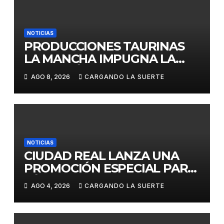
NOTICIAS
PRODUCCIONES TAURINAS
LA MANCHA IMPUGNA LA
LICITACIÓN DE LA CORRIDA
AGO 8, 2026
CARGANDO LA SUERTE
DE DAIMIEL AL CONSIDERAR
VULNERADA LA LIBRE
COMPETENCIA
NOTICIAS
CIUDAD REAL LANZA UNA
PROMOCIÓN ESPECIAL PARA
JÓVENES MENORES DE 25
AGO 4, 2026
CARGANDO LA SUERTE
AÑOS EN LAS DOS GRANDES
CITAS DEL ABONO