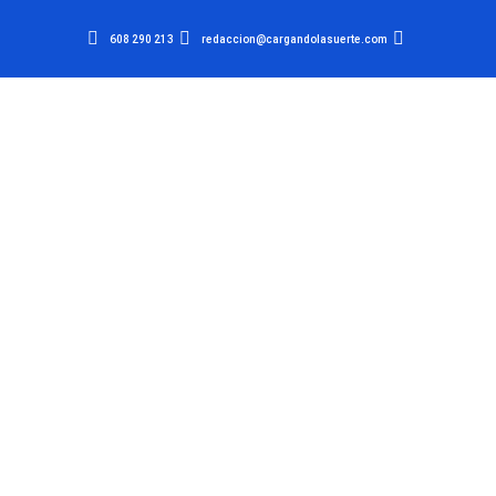
608 290 213
redaccion@cargandolasuerte.com