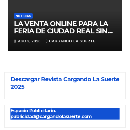
NOTICIAS
LA VENTA ONLINE PARA LA
FERIA DE CIUDAD REAL SIN
GASTOS DE GESTION HASTA
AGO 3, 2026
CARGANDO LA SUERTE
EL DOMINGO
Descargar Revista Cargando La Suerte
2025
Espacio Publicitario.
publicidad@cargandolasuerte.com