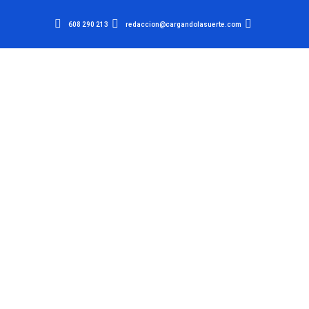
608 290 213
redaccion@cargandolasuerte.com