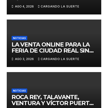
JÓVENES MENORES DE 25
AGO 4, 2026
CARGANDO LA SUERTE
AÑOS EN LAS DOS GRANDES
CITAS DEL ABONO
NOTICIAS
LA VENTA ONLINE PARA LA
FERIA DE CIUDAD REAL SIN
GASTOS DE GESTION HASTA
AGO 3, 2026
CARGANDO LA SUERTE
EL DOMINGO
NOTICIAS
ROCA REY, TALAVANTE,
VENTURA Y VÍCTOR PUERTO,