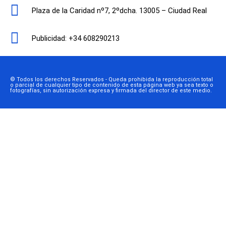
Plaza de la Caridad nº7, 2ºdcha. 13005 – Ciudad Real
Publicidad: +34 608290213
© Todos los derechos Reservados - Queda prohibida la reproducción total
o parcial de cualquier tipo de contenido de esta página web ya sea texto o
fotografías, sin autorización expresa y firmada del director de este medio.