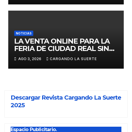
CITAS DEL ABONO
NOTICIAS
LA VENTA ONLINE PARA LA
FERIA DE CIUDAD REAL SIN
GASTOS DE GESTION HASTA
AGO 3, 2026
CARGANDO LA SUERTE
EL DOMINGO
Descargar Revista Cargando La Suerte
2025
Espacio Publicitario.