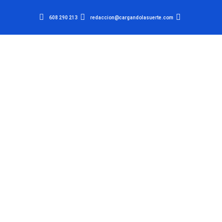
608 290 213
redaccion@cargandolasuerte.com