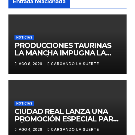
Entrada relacionada
NOTICIAS
PRODUCCIONES TAURINAS
LA MANCHA IMPUGNA LA
LICITACIÓN DE LA CORRIDA
AGO 8, 2026
CARGANDO LA SUERTE
DE DAIMIEL AL CONSIDERAR
VULNERADA LA LIBRE
COMPETENCIA
NOTICIAS
CIUDAD REAL LANZA UNA
PROMOCIÓN ESPECIAL PARA
JÓVENES MENORES DE 25
AGO 4, 2026
CARGANDO LA SUERTE
AÑOS EN LAS DOS GRANDES