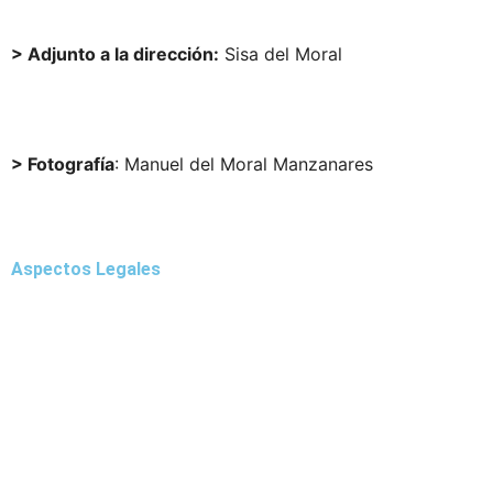
> Adjunto a la dirección:
Sisa del Moral
sisadelmoral@cargandolasuerte.com
> Fotografía
: Manuel del Moral Manzanares
publicidad@cargandolasuerte.com
Aspectos Legales
Aviso Legal
Política de Privacidad
Política de Cookies