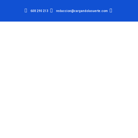
608 290 213
redaccion@cargandolasuerte.com