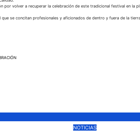
calidad.
 por volver a recuperar la celebración de este tradicional festival en la p
 que se concitan profesionales y aficionados de dentro y fuera de la tierr
EBRACIÓN
NOTICIAS
TA ONLINE PARA
ROCA REY, TALAV