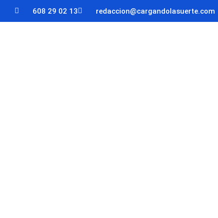
608 29 02 13
redaccion@cargandolasuerte.com