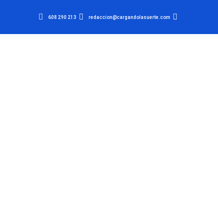
608 290 213
redaccion@cargandolasuerte.com