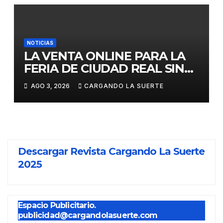
NOTICIAS
LA VENTA ONLINE PARA LA
FERIA DE CIUDAD REAL SIN
GASTOS DE GESTION HASTA
AGO 3, 2026
CARGANDO LA SUERTE
EL DOMINGO
Descargar Revista Cargando La Suerte
2025
Espacio Publicitario.
publicidad@cargandolasuerte.com