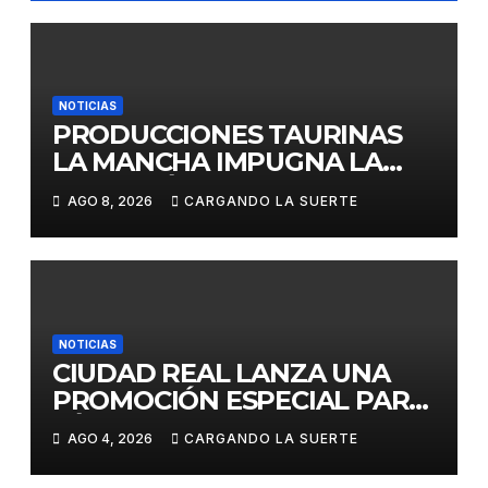
NOTICIAS
PRODUCCIONES TAURINAS
LA MANCHA IMPUGNA LA
LICITACIÓN DE LA CORRIDA
AGO 8, 2026
CARGANDO LA SUERTE
DE DAIMIEL AL CONSIDERAR
VULNERADA LA LIBRE
COMPETENCIA
NOTICIAS
CIUDAD REAL LANZA UNA
PROMOCIÓN ESPECIAL PARA
JÓVENES MENORES DE 25
AGO 4, 2026
CARGANDO LA SUERTE
AÑOS EN LAS DOS GRANDES
CITAS DEL ABONO