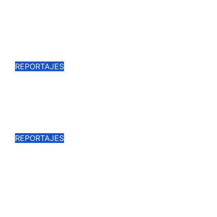
VÍCTOR SÁNCHEZ MARGOTÓN,
LA SAGA DE LOS PUERTO
CONTINUA
Mar 28, 2026
Cargando la Suerte
REPORTAJES
CEREMONIA Y TRADICIÓN, UN
DÍA DE HERRADERO EN «FINCA
PULIDO»
Nov 2, 2025
Cargando la Suerte
REPORTAJES
GALERÍA FOTOGRÁFICA DE LA
ÚLTIMA DE LA VIRGEN DEL
PRADO
Ago 22, 2025
Cargando la Suerte