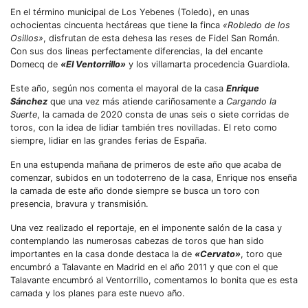
En el término municipal de Los Yebenes (Toledo), en unas
ochocientas cincuenta hectáreas que tiene la finca
«Robledo de los
Osillos»
, disfrutan de esta dehesa las reses de Fidel San Román.
Con sus dos lineas perfectamente diferencias, la del encante
Domecq de
«El Ventorrillo»
y los villamarta procedencia Guardiola.
Este año, según nos comenta el mayoral de la casa
Enrique
Sánchez
que una vez más atiende cariñosamente a
Cargando la
Suerte
, la camada de 2020 consta de unas seis o siete corridas de
toros, con la idea de lidiar también tres novilladas. El reto como
siempre, lidiar en las grandes ferias de España.
En una estupenda mañana de primeros de este año que acaba de
comenzar, subidos en un todoterreno de la casa, Enrique nos enseña
la camada de este año donde siempre se busca un toro con
presencia, bravura y transmisión.
Una vez realizado el reportaje, en el imponente salón de la casa y
contemplando las numerosas cabezas de toros que han sido
importantes en la casa donde destaca la de
«Cervato»
, toro que
encumbró a Talavante en Madrid en el año 2011 y que con el que
Talavante encumbró al Ventorrillo, comentamos lo bonita que es esta
camada y los planes para este nuevo año.