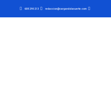
608 290 213
redaccion@cargandolasuerte.com