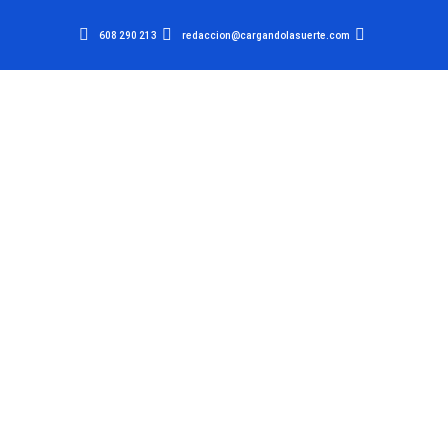
608 290 213
redaccion@cargandolasuerte.com