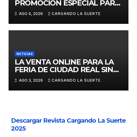
PROMOCIÓN ESPECIAL PARA
JÓVENES MENORES DE 25
AGO 4, 2026
CARGANDO LA SUERTE
AÑOS EN LAS DOS GRANDES
CITAS DEL ABONO
NOTICIAS
LA VENTA ONLINE PARA LA
FERIA DE CIUDAD REAL SIN
GASTOS DE GESTION HASTA
AGO 3, 2026
CARGANDO LA SUERTE
EL DOMINGO
Descargar Revista Cargando La Suerte
2025