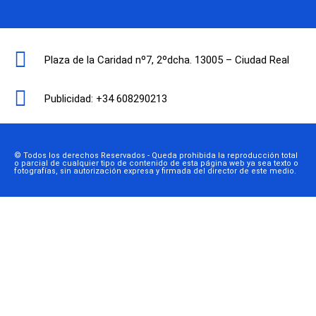
Plaza de la Caridad nº7, 2ºdcha. 13005 – Ciudad Real
Publicidad: +34 608290213
© Todos los derechos Reservados - Queda prohibida la reproducción total
o parcial de cualquier tipo de contenido de esta página web ya sea texto o
fotografías, sin autorización expresa y firmada del director de este medio.