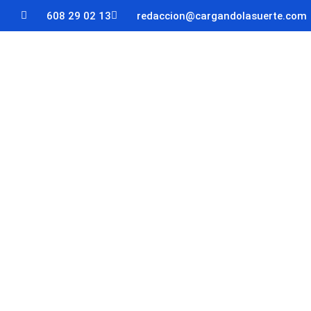
608 29 02 13
redaccion@cargandolasuerte.com