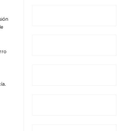
sión
de
erro
ía.