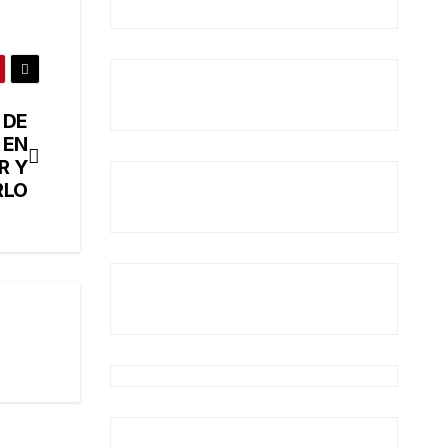
 DE
 EN
R Y
RLO