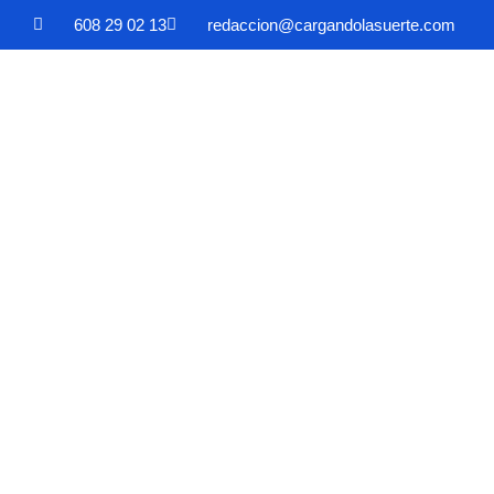
608 29 02 13
redaccion@cargandolasuerte.com