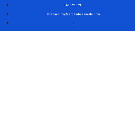
608 290 213
redaccion@cargandolasuerte.com