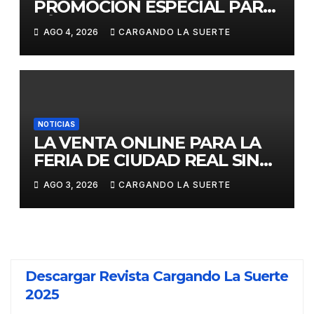
PROMOCIÓN ESPECIAL PARA
JÓVENES MENORES DE 25
AGO 4, 2026
CARGANDO LA SUERTE
AÑOS EN LAS DOS GRANDES
CITAS DEL ABONO
NOTICIAS
LA VENTA ONLINE PARA LA
FERIA DE CIUDAD REAL SIN
GASTOS DE GESTION HASTA
AGO 3, 2026
CARGANDO LA SUERTE
EL DOMINGO
Descargar Revista Cargando La Suerte
2025