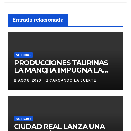
Entrada relacionada
NOTICIAS
PRODUCCIONES TAURINAS
LA MANCHA IMPUGNA LA
LICITACIÓN DE LA CORRIDA
AGO 8, 2026
CARGANDO LA SUERTE
DE DAIMIEL AL CONSIDERAR
VULNERADA LA LIBRE
COMPETENCIA
NOTICIAS
CIUDAD REAL LANZA UNA