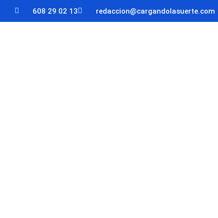
608 29 02 13
redaccion@cargandolasuerte.com