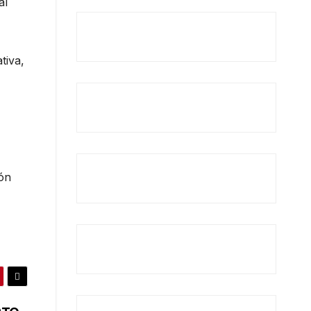
al
tiva,
ón