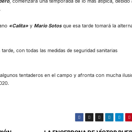
dero
, comenzará una temporada de lo más atípica, debido 
.
cano
«Calita»
y
Mario Sotos
que esa tarde tomará la alterna
a tarde, con todas las medidas de seguridad sanitarias
algunos tentaderos en el campo y afronta con mucha ilusi
020.