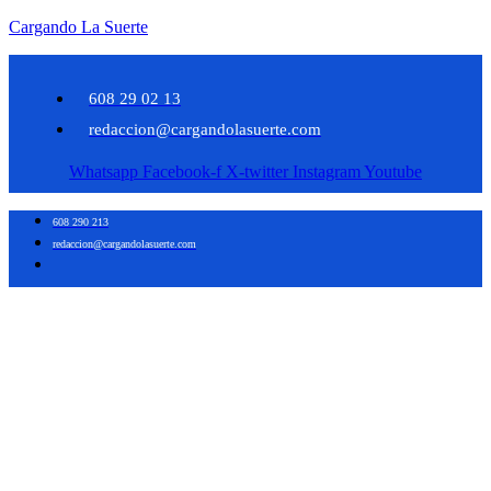
Cargando La Suerte
608 29 02 13
redaccion@cargandolasuerte.com
Whatsapp
Facebook-f
X-twitter
Instagram
Youtube
608 290 213
redaccion@cargandolasuerte.com
Cargando La
Suerte
Diario Digital de
Información Taurina