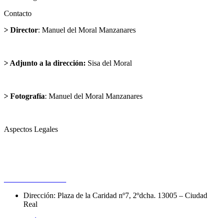
Contacto
> Director
: Manuel del Moral Manzanares
director@cargandolasuerte.com
> Adjunto a la dirección:
Sisa del Moral
sisadelmoral@cargandolasuerte.com
> Fotografía
: Manuel del Moral Manzanares
publicidad@cargandolasuerte.com
Aspectos Legales
Aviso Legal
Política de Privacidad
Política de Cookies
Dirección: Plaza de la Caridad nº7, 2ºdcha. 13005 – Ciudad
Real