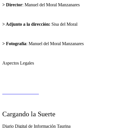
> Director
: Manuel del Moral Manzanares
director@cargandolasuerte.com
> Adjunto a la dirección:
Sisa del Moral
sisadelmoral@cargandolasuerte.com
> Fotografía
: Manuel del Moral Manzanares
publicidad@cargandolasuerte.com
Aspectos Legales
Aviso Legal
Política de Privacidad
Política de Cookies
Cargando la Suerte
Diario Digital de Información Taurina