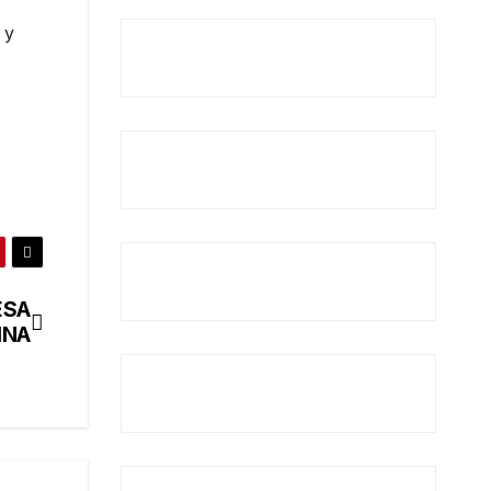
 y
ESA
INA