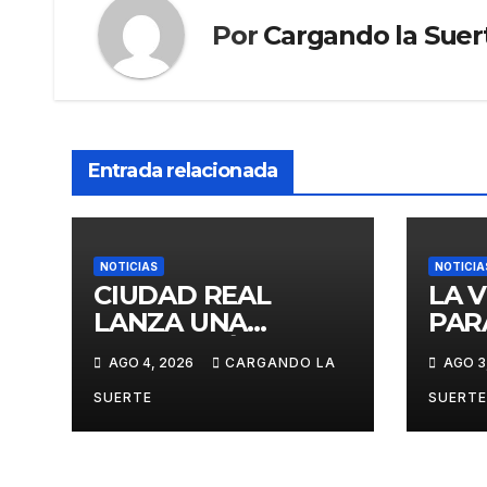
Por
Cargando la Suer
Entrada relacionada
NOTICIAS
NOTICIA
CIUDAD REAL
LA 
LANZA UNA
PAR
PROMOCIÓN
CIU
AGO 4, 2026
CARGANDO LA
AGO 3
ESPECIAL PARA
GAS
JÓVENES MENORES
GES
SUERTE
SUERTE
DE 25 AÑOS EN LAS
DOM
DOS GRANDES
CITAS DEL ABONO