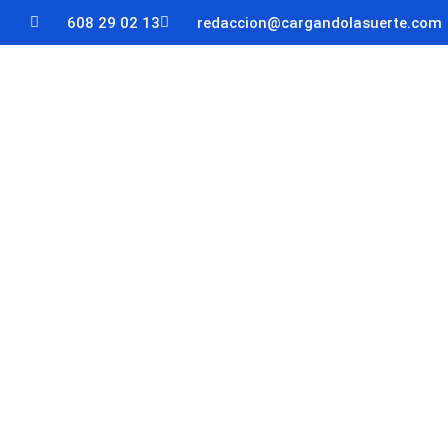
608 29 02 13
redaccion@cargandolasuerte.com