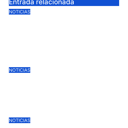
Entrada relacionada
NOTICIAS
CIUDAD REAL LANZA UNA
PROMOCIÓN ESPECIAL PARA
JÓVENES MENORES DE 25 AÑOS
EN LAS DOS GRANDES CITAS
DEL ABONO
Ago 4, 2026
Cargando la Suerte
NOTICIAS
LA VENTA ONLINE PARA LA
FERIA DE CIUDAD REAL SIN
GASTOS DE GESTION HASTA EL
DOMINGO
Ago 3, 2026
Cargando la Suerte
NOTICIAS
ROCA REY, TALAVANTE,