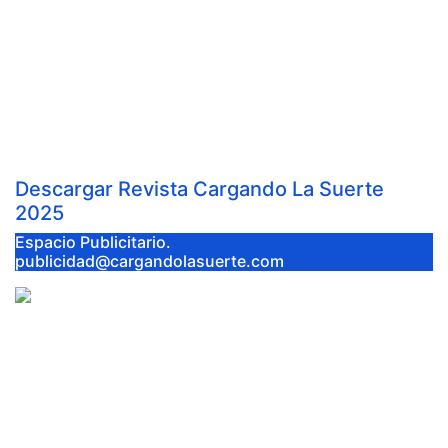
VENTURA Y VÍCTOR PUERTO,
EJES DE LA FERIA TAURINA
VIRGEN DEL PRADO 2026
Jul 8, 2026
Cargando la Suerte
Descargar Revista Cargando La Suerte
2025
Espacio Publicitario.
publicidad@cargandolasuerte.com