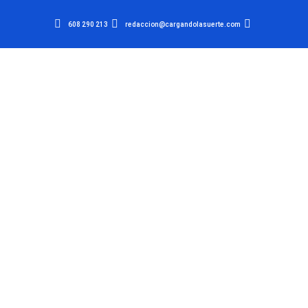
608 290 213
redaccion@cargandolasuerte.com