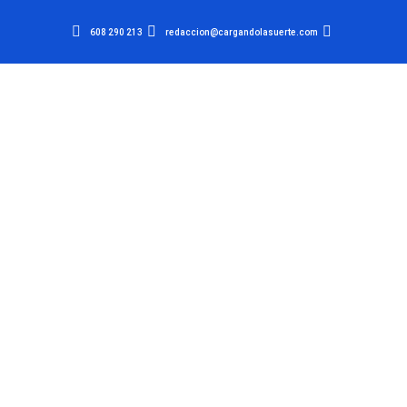
608 290 213
redaccion@cargandolasuerte.com