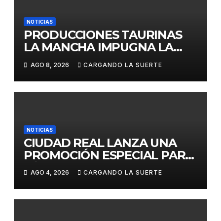
NOTICIAS
PRODUCCIONES TAURINAS
LA MANCHA IMPUGNA LA
LICITACIÓN DE LA CORRIDA
AGO 8, 2026
CARGANDO LA SUERTE
DE DAIMIEL AL CONSIDERAR
VULNERADA LA LIBRE
COMPETENCIA
NOTICIAS
CIUDAD REAL LANZA UNA
PROMOCIÓN ESPECIAL PARA
JÓVENES MENORES DE 25
AGO 4, 2026
CARGANDO LA SUERTE
AÑOS EN LAS DOS GRANDES
CITAS DEL ABONO