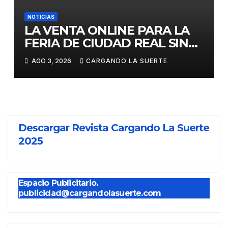
NOTICIAS
LA VENTA ONLINE PARA LA
FERIA DE CIUDAD REAL SIN
GASTOS DE GESTION HASTA
AGO 3, 2026
CARGANDO LA SUERTE
EL DOMINGO
Descargar Revista Cargando La Suerte
2025
Espacio Publicitario.
publicidad@cargandolasuerte.com