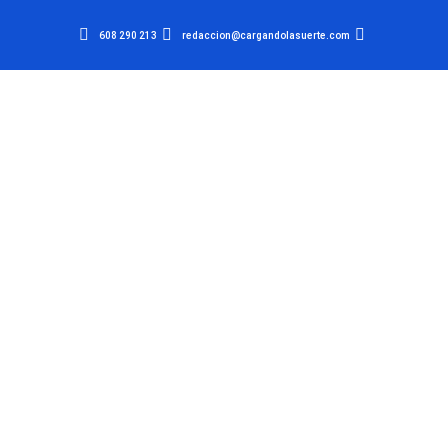
608 290 213
redaccion@cargandolasuerte.com