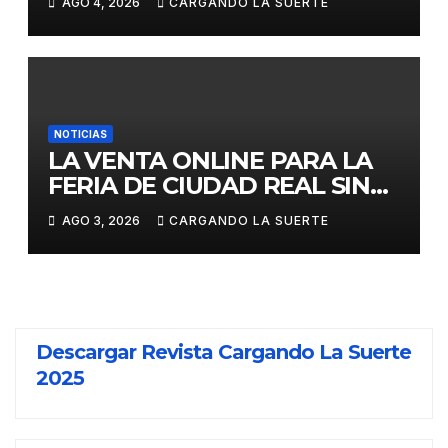
AGO 4, 2026
CARGANDO LA SUERTE
AÑOS EN LAS DOS GRANDES
CITAS DEL ABONO
NOTICIAS
LA VENTA ONLINE PARA LA
FERIA DE CIUDAD REAL SIN
GASTOS DE GESTION HASTA
AGO 3, 2026
CARGANDO LA SUERTE
EL DOMINGO
Descargar Revista Cargando La Suerte
2025