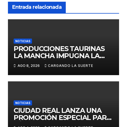
Entrada relacionada
NOTICIAS
PRODUCCIONES TAURINAS
LA MANCHA IMPUGNA LA
LICITACIÓN DE LA CORRIDA
AGO 8, 2026
CARGANDO LA SUERTE
DE DAIMIEL AL CONSIDERAR
VULNERADA LA LIBRE
COMPETENCIA
NOTICIAS
CIUDAD REAL LANZA UNA
PROMOCIÓN ESPECIAL PARA
JÓVENES MENORES DE 25