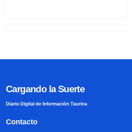
Plaza de la Caridad nº7, 2ºdcha. 13005 – Ciudad Real
Publicidad: +34 608290213
© Todos los derechos Reservados - Queda prohibida la reproducción total
o parcial de cualquier tipo de contenido de esta página web ya sea texto o
fotografías, sin autorización expresa y firmada del director de este medio.