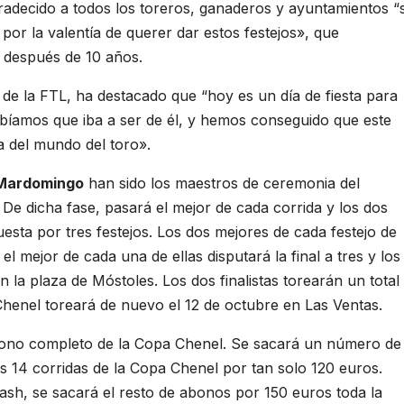
gradecido a todos los toreros, ganaderos y ayuntamientos “
por la valentía de querer dar estos festejos», que
d después de 10 años.
e de la FTL, ha destacado que “hoy es un día de fiesta para
íamos que iba a ser de él, y hemos conseguido que este
a del mundo del toro».
 Mardomingo
han sido los maestros de ceremonia del
a. De dicha fase, pasará el mejor de cada corrida y los dos
sta por tres festejos. Los dos mejores de cada festejo de
l mejor de cada una de ellas disputará la final a tres y los
n la plaza de Móstoles. Los dos finalistas torearán un total
 Chenel toreará de nuevo el 12 de octubre en Las Ventas.
bono completo de la Copa Chenel. Se sacará un número de
s 14 corridas de la Copa Chenel por tan solo 120 euros.
sh, se sacará el resto de abonos por 150 euros toda la