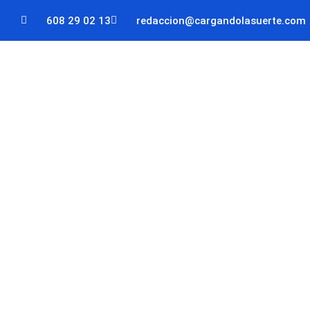
608 29 02 13
redaccion@cargandolasuerte.com