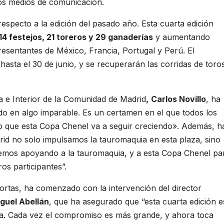
os medios de comunicación.
especto a la edición del pasado año. Esta cuarta edición
14 festejos, 21 toreros y 29 ganaderías
y aumentando
resentantes de México, Francia, Portugal y Perú. El
asta el 30 de junio, y se recuperarán las corridas de toro
.
a e Interior de la Comunidad de Madrid
,
Carlos Novillo
, ha
do en algo imparable. Es un certamen en el que todos los
ro que esta Copa Chenel va a seguir creciendo». Además, h
id no solo impulsamos la tauromaquia en esta plaza, sino
iremos apoyando a la tauromaquia, y a esta Copa Chenel pa
os participantes”.
Portas, ha comenzado con la intervención del director
guel Abellán
, que ha asegurado que “esta cuarta edición e
ra. Cada vez el compromiso es más grande, y ahora toca