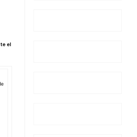
te el
de