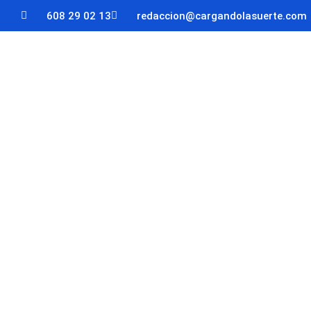
608 29 02 13
redaccion@cargandolasuerte.com