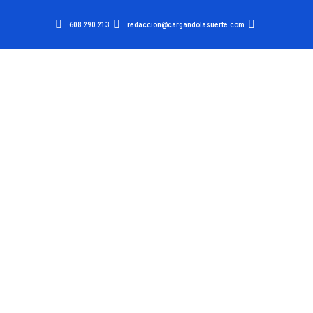
608 290 213
redaccion@cargandolasuerte.com