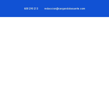
608 290 213
redaccion@cargandolasuerte.com