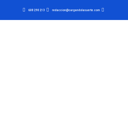
608 290 213
redaccion@cargandolasuerte.com