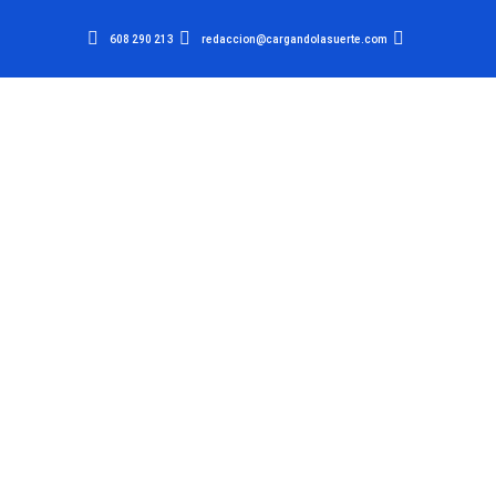
608 290 213
redaccion@cargandolasuerte.com