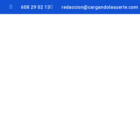
608 29 02 13
redaccion@cargandolasuerte.com