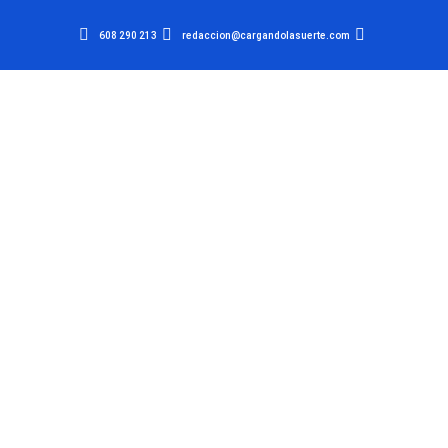
608 290 213
redaccion@cargandolasuerte.com