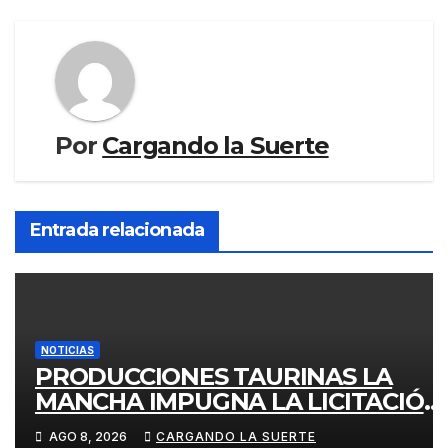
Por
Cargando la Suerte
Entrada relacionada
NOTICIAS
PRODUCCIONES TAURINAS LA
MANCHA IMPUGNA LA LICITACIÓN
DE LA CORRIDA DE DAIMIEL AL
AGO 8, 2026
CARGANDO LA SUERTE