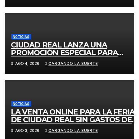
CONSIDERAR VULNERADA LA
LIBRE COMPETENCIA
NOTICIAS
CIUDAD REAL LANZA UNA
PROMOCIÓN ESPECIAL PARA
JÓVENES MENORES DE 25 AÑOS
AGO 4, 2026
CARGANDO LA SUERTE
EN LAS DOS GRANDES CITAS DEL
ABONO
NOTICIAS
LA VENTA ONLINE PARA LA FERIA
DE CIUDAD REAL SIN GASTOS DE
GESTION HASTA EL DOMINGO
AGO 3, 2026
CARGANDO LA SUERTE