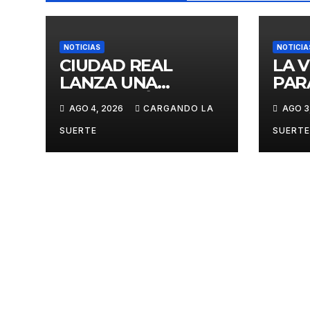
NOTICIAS
NOTICIA
CIUDAD REAL
LA 
LANZA UNA
PAR
PROMOCIÓN
CIU
AGO 4, 2026
CARGANDO LA
AGO 3
ESPECIAL PARA
GAS
JÓVENES MENORES
GES
SUERTE
SUERTE
DE 25 AÑOS EN LAS
DOM
DOS GRANDES
CITAS DEL ABONO