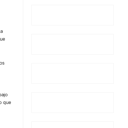
ca
ue
los
bajo
o que