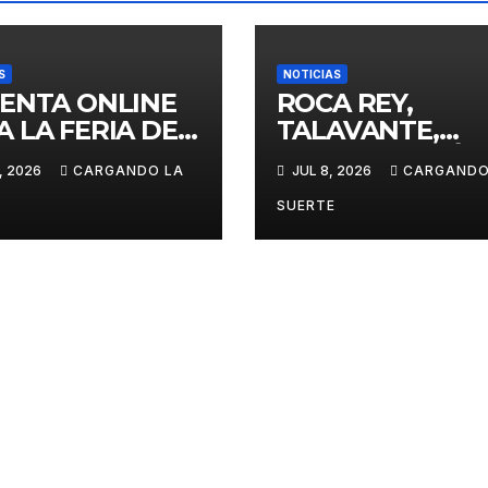
S
NOTICIAS
VENTA ONLINE
ROCA REY,
A LA FERIA DE
TALAVANTE,
DAD REAL SIN
VENTURA Y VÍC
, 2026
CARGANDO LA
JUL 8, 2026
CARGANDO
TOS DE
PUERTO, EJES D
TION HASTA EL
LA FERIA TAURI
SUERTE
INGO
VIRGEN DEL
PRADO 2026