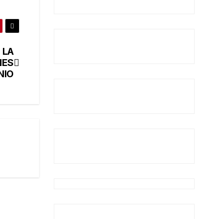
 LA
NES
NIO