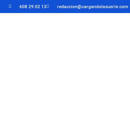
608 29 02 13
redaccion@cargandolasuerte.com