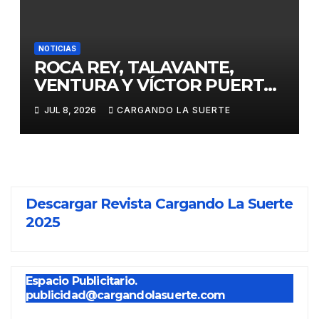
NOTICIAS
ROCA REY, TALAVANTE,
VENTURA Y VÍCTOR PUERTO,
EJES DE LA FERIA TAURINA
JUL 8, 2026
CARGANDO LA SUERTE
VIRGEN DEL PRADO 2026
Descargar Revista Cargando La Suerte
2025
Espacio Publicitario.
publicidad@cargandolasuerte.com