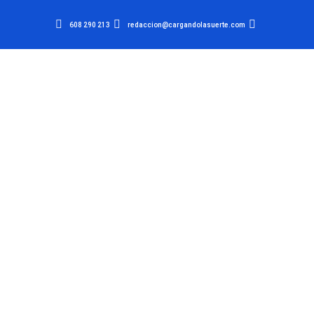
608 290 213
redaccion@cargandolasuerte.com