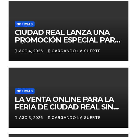
NOTICIAS
CIUDAD REAL LANZA UNA
PROMOCIÓN ESPECIAL PARA
JÓVENES MENORES DE 25
AGO 4, 2026
CARGANDO LA SUERTE
AÑOS EN LAS DOS GRANDES
CITAS DEL ABONO
NOTICIAS
LA VENTA ONLINE PARA LA
FERIA DE CIUDAD REAL SIN
GASTOS DE GESTION HASTA
AGO 3, 2026
CARGANDO LA SUERTE
EL DOMINGO