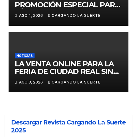
PROMOCIÓN ESPECIAL PARA
JÓVENES MENORES DE 25
AGO 4, 2026
CARGANDO LA SUERTE
AÑOS EN LAS DOS GRANDES
CITAS DEL ABONO
NOTICIAS
LA VENTA ONLINE PARA LA
FERIA DE CIUDAD REAL SIN
GASTOS DE GESTION HASTA
AGO 3, 2026
CARGANDO LA SUERTE
EL DOMINGO
Descargar Revista Cargando La Suerte
2025