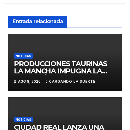
Entrada relacionada
NOTICIAS
PRODUCCIONES TAURINAS
LA MANCHA IMPUGNA LA
LICITACIÓN DE LA CORRIDA
AGO 8, 2026
CARGANDO LA SUERTE
DE DAIMIEL AL CONSIDERAR
VULNERADA LA LIBRE
COMPETENCIA
NOTICIAS
CIUDAD REAL LANZA UNA