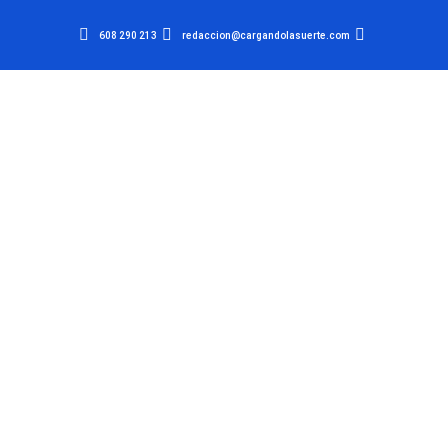
608 290 213
redaccion@cargandolasuerte.com