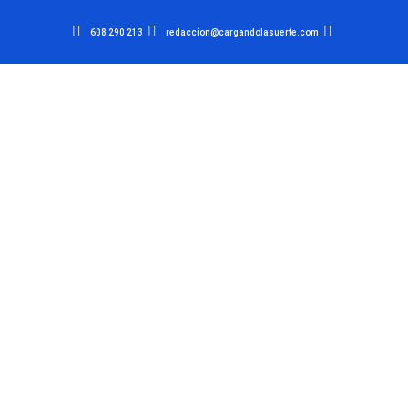
608 290 213
redaccion@cargandolasuerte.com